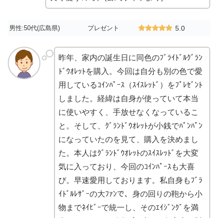
男性:50代(広島県)
プレゼント
5.0
昨年、家内の誕生日に同色のﾌﾞﾗｲﾄﾞﾙｸﾞﾗﾝ
ﾄﾞｳｵﾚｯﾄを購入。今回は自分も別の色で愛
用しているｺｲﾝﾊﾟｰｽ（ｽｲｽﾚｯﾄﾞ）をﾌﾟﾚｾﾞﾝﾄ
しました。経緯は自身が使っていて本当
に使いやすく、手放せなくなっているこ
と。そして、ｸﾞﾗﾝﾄﾞｳｵﾚｯﾄが小銭でﾊﾟﾝﾊﾟﾝ
になっていたのを見て、購入を決めまし
た。本人はｸﾞﾗﾝﾄﾞｳｵﾚｯﾄのｽｲｽﾚｯﾄﾞを大変
気に入っており、今回のｺｲﾝﾊﾟｰｽも大喜
び。早速愛用しております。私自身もﾌﾞﾗ
ｲﾄﾞﾙﾚｻﾞｰの大ﾌｧﾝで、身の回りの鞄から小
物までﾈｲﾋﾞｰで統一し、そのｴｲｼﾞﾝｸﾞを満