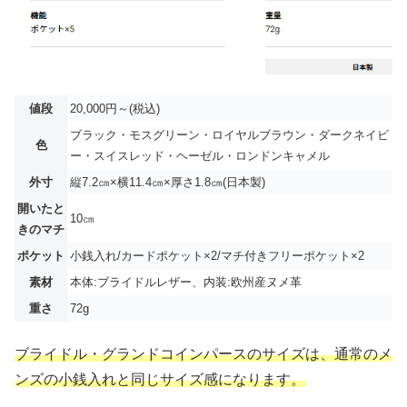
値段
20,000円～(税込)
ブラック・モスグリーン・ロイヤルブラウン・ダークネイビ
色
ー・スイスレッド・ヘーゼル・ロンドンキャメル
外寸
縦7.2㎝×横11.4㎝×厚さ1.8㎝(日本製)
開いたと
10㎝
きのマチ
ポケット
小銭入れ/カードポケット×2/マチ付きフリーポケット×2
素材
本体:ブライドルレザー、内装:欧州産ヌメ革
重さ
72g
ブライドル・グランドコインパースのサイズは、通常のメ
ンズの小銭入れと同じサイズ感になります。