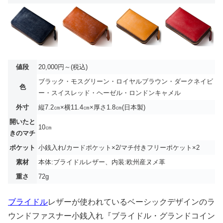
値段
20,000円～(税込)
ブラック・モスグリーン・ロイヤルブラウン・ダークネイビ
色
ー・スイスレッド・ヘーゼル・ロンドンキャメル
外寸
縦7.2㎝×横11.4㎝×厚さ1.8㎝(日本製)
開いたと
10㎝
きのマチ
ポケット
小銭入れ/カードポケット×2/マチ付きフリーポケット×2
素材
本体:ブライドルレザー、内装:欧州産ヌメ革
重さ
72g
ブライドル
レザーが使われているベーシックデザインのラ
ウンドファスナー小銭入れ『ブライドル・グランドコイン