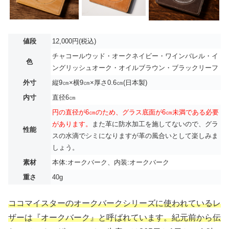
値段
12,000円(税込)
チャコールウッド・オークネイビー・ワインバレル・イ
色
ングリッシュオーク・オイルブラウン・ブラックリーフ
外寸
縦9㎝×横9㎝×厚さ0.6㎝(日本製)
内寸
直径6㎝
円の直径が6㎝のため、グラス底面が6㎝未満である必要
があります。
また革に防水加工を施してないので、グラ
性能
スの水滴でシミになりますが革の風合いとして楽しみま
しょう。
素材
本体:オークバーク、内装:オークバーク
重さ
40g
ココマイスターのオークバークシリーズに使われているレ
ザーは『オークバーク』と呼ばれています。紀元前から伝