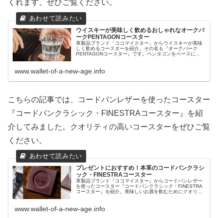
くれます。ぜひご覧ください。
ウイスキーが美味しく飲めるおしゃれなオークバ
ークPENTAGONコースター
革製品ブランド「ココマイスター」からウイスキーが美味
しく飲めるコースターを紹介。その名も『オークバーク
PENTAGONコースター』です。ペンタゴンをベースに八
角形のデザインが食卓を飾るコースターはウイスキーが美
味しく飲めます。自宅時間をより優雅にできるコースター
www.wallet-of-a-new-age.info
で美味しいお酒を飲みましょう。
こちらの記事では、コードバンレザーを使ったコースター
『コードバンクラシック・FINESTRAコースター』を紹
介してみました。クオリティの高いコースターをぜひご覧
ください。
プレゼントにおすすめ！本革のコードバンクラシ
ック・FINESTRAコースター
革製品ブランド『ココマイスター』からコードバンレザー
を使ったコースター『コードバンクラシック・FINESTRA
コースター』を紹介。美味しいお酒を飲むためにクオリテ
ィの高いおしゃれなコースターを使いましょう。男性への
プレゼントにも人気です。
www.wallet-of-a-new-age.info