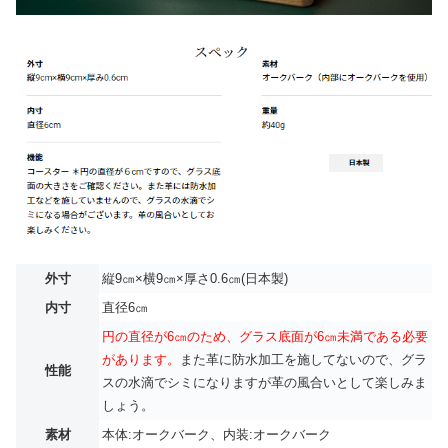
外寸
縦9㎝×横9㎝×厚さ0.6㎝(日本製)
内寸
直径6㎝
円の直径が6㎝のため、グラス底面が6㎝未満である必要
があります。
また革に防水加工を施してないので、グラ
性能
スの水滴でシミになりますが革の風合いとして楽しみま
しょう。
素材
本体:オークバーク、内装:オークバーク