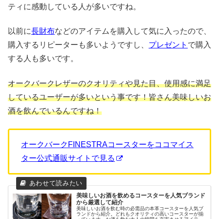
ティに感動している人が多いですね。
以前に
長財布
などのアイテムを購入して気に入ったので、
購入するリピーターも多いようですし、
プレゼント
で購入
する人も多いです。
オークバークレザーのクオリティや見た目、使用感に満足
しているユーザーが多いという事です！皆さん美味しいお
酒を飲んでいるんですね！
オークバークFINESTRAコースターをココマイス
ター公式通販サイトで見る
美味しいお酒を飲めるコースターを人気ブランド
から厳選して紹介
美味しいお酒を飲む時の必需品の本革コースターを人気ブ
ランドから紹介。どれもクオリティの高いコースターが揃