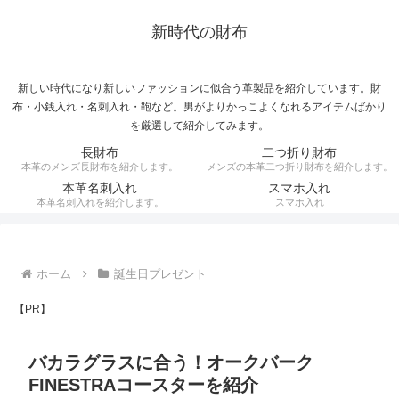
新時代の財布
新しい時代になり新しいファッションに似合う革製品を紹介しています。財
布・小銭入れ・名刺入れ・鞄など。男がよりかっこよくなれるアイテムばかり
を厳選して紹介してみます。
長財布
二つ折り財布
本革のメンズ長財布を紹介します。
メンズの本革二つ折り財布を紹介します。
本革名刺入れ
スマホ入れ
本革名刺入れを紹介します。
スマホ入れ
ホーム
誕生日プレゼント
【PR】
バカラグラスに合う！オークバーク
FINESTRAコースターを紹介