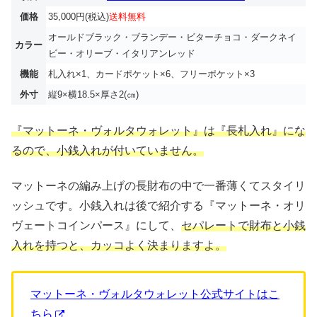
価格
35,000円(税込)
送料無料
オールドブラック・ブランデー・ビターチョコ・ダークネイ
カラー
ビー・オリーブ・イタリアンレッド
機能
札入れ×1、カードポケット×6、フリーポケット×3
外寸
縦9×横18.5×厚さ2(㎝)
『マットーネ・ヴォルタウォレット』は『長札入れ』にな
るので、小銭入れが付いていません。
マットーネの編み上げの長財布の中で一番薄くてスタイリ
ッシュです。小銭入れは後で紹介する『マットーネ・オリ
ヴェートコインパース』にして、
セパレートで財布と小銭
入れを持つと、カッコよく決まりますよ。
マットーネ・ヴォルタウォレット公式サイトはこ
ちら