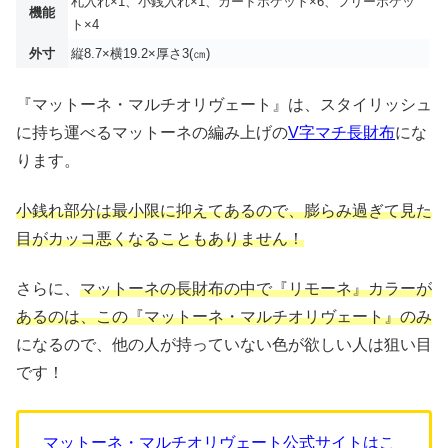
札入れ×1、小銭入れ×1、カードポケット×6、フリーポケッ
機能
ト×4
外寸
縦8.7×横19.2×厚さ3(㎝)
『マットーネ・マルチオリヴェート』は、スタイリッシュ
に持ち運べるマットーネの編み上げの
V字マチ長財布
にな
ります。
小銭れ部分は最小限に抑えてあるので、膨らみ過ぎて見た
目がカッコ悪くなることもありません！
さらに、
マットーネの長財布の中で『リモーネ』カラーが
あるのは、この『マットーネ・マルチオリヴェート』のみ
になるので、他の人が持っていない色が欲しい人は狙い目
です！
マットーネ・マルチオリヴェート公式サイトはこ