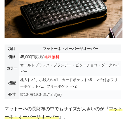
項目
マットーネ・オーバーザオーバー
価格
45,000円(税込)
送料無料
オールドブラック・ブランデー・ビターチョコ・ダークネイ
カラー
ビー
札入れ×2、小銭入れ×1、カードポケット×8、マチ付きフリ
機能
ーポケット×1、フリーポケット×2
外寸
縦10×横19.3×厚さ2.8(㎝)
マットーネの長財布の中でもサイズが大きいのが『
マット
ーネ・オーバーサオーバー
』。