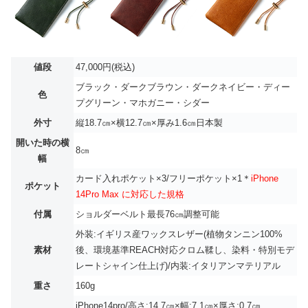
値段
47,000円(税込)
ブラック・ダークブラウン・ダークネイビー・ディー
色
プグリーン・マホガニー・シダー
外寸
縦18.7㎝×横12.7㎝×厚み1.6㎝日本製
開いた時の横
8㎝
幅
カード入れポケット×3/フリーポケット×1＊
iPhone
ポケット
14Pro Max に対応した規格
付属
ショルダーベルト最長76㎝調整可能
外装:イギリス産ワックスレザー(植物タンニン100%
素材
後、環境基準REACH対応クロム鞣し、染料・特別モデ
レートシャイン仕上げ)/内装:イタリアンマテリアル
重さ
160g
iPhone14pro/高さ:14.7㎝×幅:7.1㎝×厚さ:0.7㎝