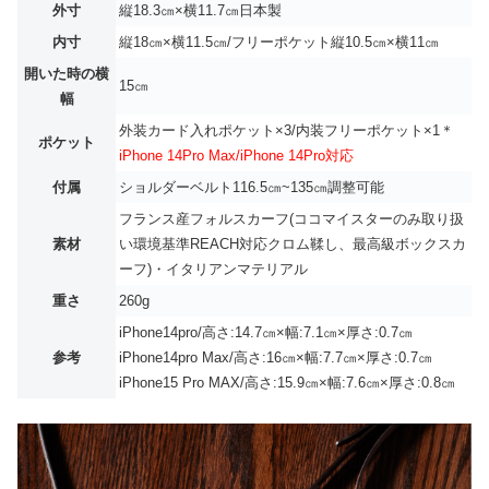
外寸
縦18.3㎝×横11.7㎝日本製
内寸
縦18㎝×横11.5㎝/フリーポケット縦10.5㎝×横11㎝
開いた時の横
15㎝
幅
外装カード入れポケット×3/内装フリーポケット×1＊
ポケット
iPhone 14Pro Max/iPhone 14Pro対応
付属
ショルダーベルト116.5㎝~135㎝調整可能
フランス産フォルスカーフ(ココマイスターのみ取り扱
素材
い環境基準REACH対応クロム鞣し、最高級ボックスカ
ーフ)・イタリアンマテリアル
重さ
260g
iPhone14pro/高さ:14.7㎝×幅:7.1㎝×厚さ:0.7㎝
参考
iPhone14pro Max/高さ:16㎝×幅:7.7㎝×厚さ:0.7㎝
iPhone15 Pro MAX/高さ:15.9㎝×幅:7.6㎝×厚さ:0.8㎝