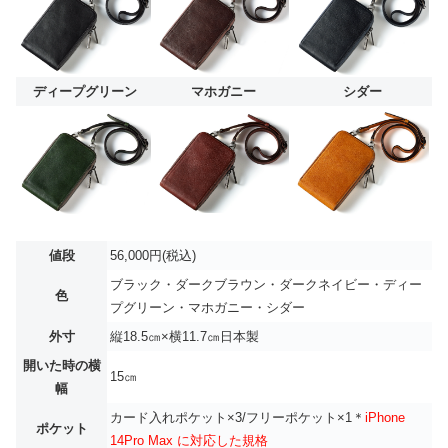
ディープグリーン
マホガニー
シダー
値段
56,000円(税込)
ブラック・ダークブラウン・ダークネイビー・ディー
色
プグリーン・マホガニー・シダー
外寸
縦18.5㎝×横11.7㎝日本製
開いた時の横
15㎝
幅
カード入れポケット×3/フリーポケット×1＊
iPhone
ポケット
14Pro Max に対応した規格