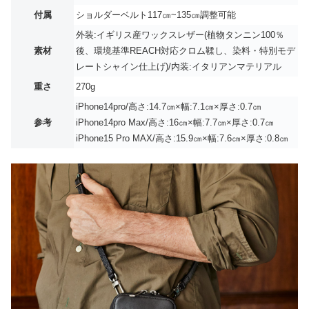
付属
ショルダーベルト117㎝~135㎝調整可能
外装:イギリス産ワックスレザー(植物タンニン100％
素材
後、環境基準REACH対応クロム鞣し、染料・特別モデ
レートシャイン仕上げ)/内装:イタリアンマテリアル
重さ
270g
iPhone14pro/高さ:14.7㎝×幅:7.1㎝×厚さ:0.7㎝
参考
iPhone14pro Max/高さ:16㎝×幅:7.7㎝×厚さ:0.7㎝
iPhone15 Pro MAX/高さ:15.9㎝×幅:7.6㎝×厚さ:0.8㎝