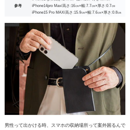
参考
iPhone14pro Max/高さ:16㎝×幅:7.7㎝×厚さ:0.7㎝
iPhone15 Pro MAX/高さ:15.9㎝×幅:7.6㎝×厚さ:0.8㎝
男性って出かける時、スマホの収納場所って案外困るんで