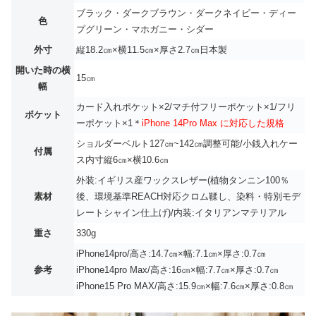
ブラック・ダークブラウン・ダークネイビー・ディー
色
プグリーン・マホガニー・シダー
外寸
縦18.2㎝×横11.5㎝×厚さ2.7㎝日本製
開いた時の横
15㎝
幅
カード入れポケット×2/マチ付フリーポケット×1/フリ
ポケット
ーポケット×1＊
iPhone 14Pro Max に対応した規格
ショルダーベルト127㎝~142㎝調整可能/小銭入れケー
付属
ス内寸縦6㎝×横10.6㎝
外装:イギリス産ワックスレザー(植物タンニン100％
素材
後、環境基準REACH対応クロム鞣し、染料・特別モデ
レートシャイン仕上げ)/内装:イタリアンマテリアル
重さ
330g
iPhone14pro/高さ:14.7㎝×幅:7.1㎝×厚さ:0.7㎝
参考
iPhone14pro Max/高さ:16㎝×幅:7.7㎝×厚さ:0.7㎝
iPhone15 Pro MAX/高さ:15.9㎝×幅:7.6㎝×厚さ:0.8㎝