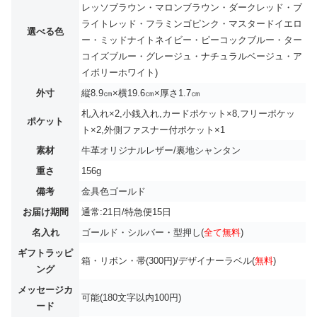
レッソブラウン・マロンブラウン・ダークレッド・ブ
ライトレッド・フラミンゴピンク・マスタードイエロ
選べる色
ー・ミッドナイトネイビー・ピーコックブルー・ター
コイズブルー・グレージュ・ナチュラルベージュ・ア
イボリーホワイト)
外寸
縦8.9㎝×横19.6㎝×厚さ1.7㎝
札入れ×2,小銭入れ,カードポケット×8,フリーポケッ
ポケット
ト×2,外側ファスナー付ポケット×1
素材
牛革オリジナルレザー/裏地シャンタン
重さ
156g
備考
金具色ゴールド
お届け期間
通常:21日/特急便15日
名入れ
ゴールド・シルバー・型押し(
全て無料
)
ギフトラッピ
箱・リボン・帯(300円)/デザイナーラベル(
無料
)
ング
メッセージカ
可能(180文字以内100円)
ード