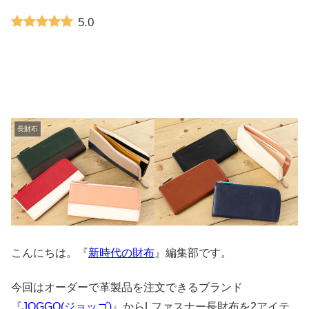
5.0
長財布
こんにちは。『
新時代の財布
』編集部です。
今回はオーダーで革製品を注文できるブランド
『
JOGGO(ジョッゴ)
』からLファスナー長財布を2アイテ