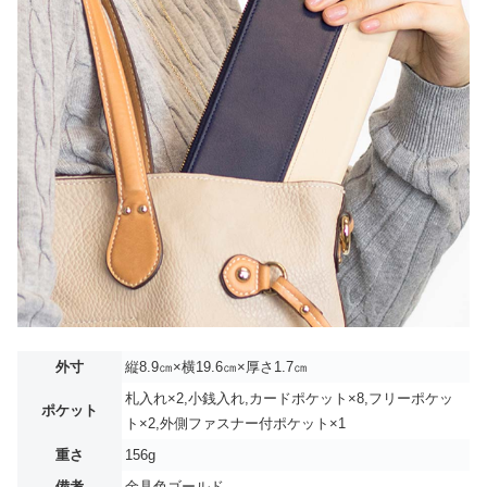
外寸
縦8.9㎝×横19.6㎝×厚さ1.7㎝
札入れ×2,小銭入れ,カードポケット×8,フリーポケッ
ポケット
ト×2,外側ファスナー付ポケット×1
重さ
156g
備考
金具色ゴールド