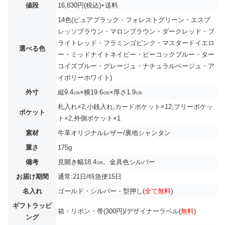
値段
16,830円(税込)+送料
14色(ピュアブラック・フォレストグリーン・エスプ
レッソブラウン・マロンブラウン・ダークレッド・ブ
ライトレッド・フラミンゴピンク・マスタードイエロ
選べる色
ー・ミッドナイトネイビー・ピーコックブルー・ター
コイズブルー・グレージュ・ナチュラルベージュ・ア
イボリーホワイト)
外寸
縦9.4㎝×横19.6㎝×厚さ1.9㎝
札入れ×2,小銭入れ,カードポケット×12,フリーポケッ
ポケット
ト×2,外側ポケット×1
素材
牛革オリジナルレザー/裏地シャンタン
重さ
175g
備考
見開き幅18.4㎝。金具色シルバー
お届け期間
通常:21日/特急便15日
名入れ
ゴールド・シルバー・型押し(
全て無料
)
ギフトラッピ
箱・リボン・帯(300円)/デザイナーラベル(
無料
)
ング