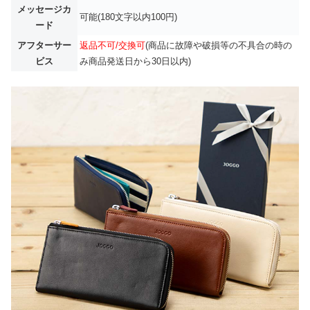
メッセージカ
可能(180文字以内100円)
ード
アフターサー
返品不可/交換可
(商品に故障や破損等の不具合の時の
ビス
み商品発送日から30日以内)