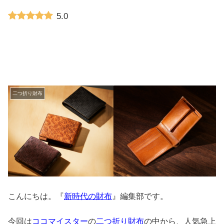
5.0
二つ折り財布
こんにちは。『
新時代の財布
』編集部です。
今回は
ココマイスター
の
二つ折り財布
の中から、人気急上