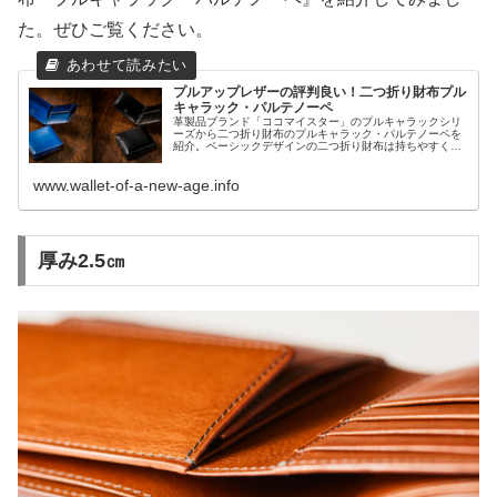
た。ぜひご覧ください。
プルアップレザーの評判良い！二つ折り財布プル
キャラック・パルテノーペ
革製品ブランド「ココマイスター」のプルキャラックシリ
ーズから二つ折り財布のプルキャラック・パルテノーペを
紹介。ベーシックデザインの二つ折り財布は持ちやすく使
いやすいです。イタリア産プルアップレザーNEVADAはア
ンティーク調でハイクオリティ！紳士の為の二つ折り財布
www.wallet-of-a-new-age.info
になります。
厚み2.5㎝