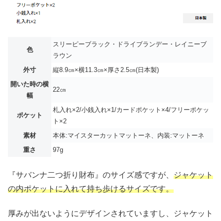
スリーピーブラック・ドライブランデー・レイニーブ
色
ラウン
外寸
縦8.9㎝×横11.3㎝×厚さ2.5㎝(日本製)
開いた時の横
22㎝
幅
札入れ×2/小銭入れ×1/カードポケット×4/フリーポケッ
ポケット
ト×2
素材
本体:マイスターカットマットーネ、内装:マットーネ
重さ
97g
『サバンナ二つ折り財布』のサイズ感ですが、
ジャケット
の内ポケットに入れて持ち歩けるサイズです。
厚みが出ないようにデザインされていますし、ジャケット