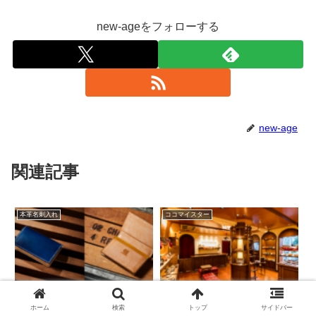
new-ageをフォローする
new-age
関連記事
本革名刺入れ
ココマイスター
コードバン×オークバーク
ココマイスター
の名刺入れコードバンクル
(cocomeister)自由が丘店
ホーム
検索
トップ
サイドバー