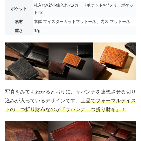
札入れ×2/小銭入れ×1/カードポケット×4/フリーポケッ
ポケット
ト×2
素材
本体:マイスターカットマットーネ、内装:マットーネ
重さ
97g
写真をみてもわかるとおりに、サバンナを連想させる切り
込みが入っているデザインです。
上品でフォーマルテイス
トの二つ折り財布なのが『サバンナ二つ折り財布』！