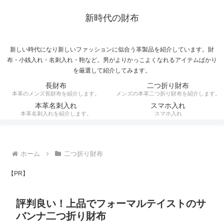
新時代の財布
新しい時代になり新しいファッションに似合う革製品を紹介しています。財
布・小銭入れ・名刺入れ・鞄など。男がよりかっこよくなれるアイテムばかり
を厳選して紹介してみます。
長財布
二つ折り財布
本革のメンズ長財布を紹介します。
メンズの本革二つ折り財布を紹介します。
本革名刺入れ
スマホ入れ
本革名刺入れを紹介します。
スマホ入れ
ホーム
二つ折り財布
【PR】
評判良い！上品でフォーマルテイストのサ
バンナ二つ折り財布