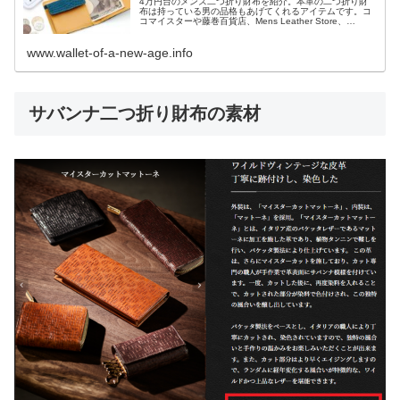
4万円台のメンズ二つ折り財布を紹介。本革の二つ折り財
布は持っている男の品格もあげてくれるアイテムです。コ
コマイスターや藤巻百貨店、Mens Leather Store、
GANZO(ガンゾ)、YUHAKUなどハイブランド中心に厳選し
て二つ折り財布を7アイテム紹介します。
www.wallet-of-a-new-age.info
サバンナ二つ折り財布の素材