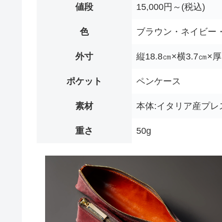
値段
15,000円～(税込)
色
ブラウン・ネイビー
外寸
縦18.8㎝×横3.7㎝×
ポケット
ペンケース
素材
本体:イタリア産プレ
重さ
50g