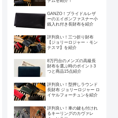
テムを紹介！
GANZO！ブライドルレザ
ーのエイボンファスナー小
銭入れ付き長財布を紹介
評判良い！三つ折り財布
【ジョリーロジャー・モン
テスマ】を紹介
8万円台のメンズの高級長
財布を選ぶ時のポイント3
つと商品15点紹介
評判良い！型押しラウンド
長財布 ジョリーロジャー ロ
イヤルフォーチュンを紹介
評判良い！車の鍵も付けれ
るキーリングのカヴァレ