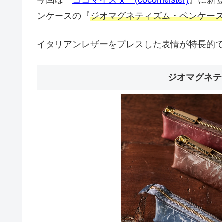
今回は『
ココマイスター(cocomeister)
』に新
ンケースの『
ジオマグネティズム・ペンケー
イタリアンレザーをプレスした表情が特長的
ジオマグネテ