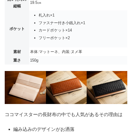
19.5㎝
縦幅
札入れ×1
ファスナー付き小銭入れ×1
ポケット
カードポケット×14
フリーポケット×2
素材
本体:マットーネ、内装:ヌメ革
重さ
150g
ココマイスターの長財布の中でも人気があるその理由は
編み込みのデザインがお洒落