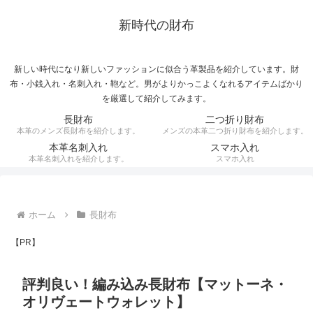
新時代の財布
新しい時代になり新しいファッションに似合う革製品を紹介しています。財
布・小銭入れ・名刺入れ・鞄など。男がよりかっこよくなれるアイテムばかり
を厳選して紹介してみます。
長財布
二つ折り財布
本革のメンズ長財布を紹介します。
メンズの本革二つ折り財布を紹介します。
本革名刺入れ
スマホ入れ
本革名刺入れを紹介します。
スマホ入れ
ホーム
長財布
【PR】
評判良い！編み込み長財布【マットーネ・
オリヴェートウォレット】