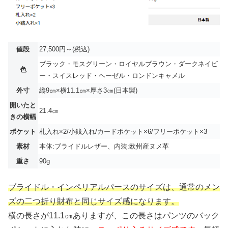
値段
27,500円～(税込)
ブラック・モスグリーン・ロイヤルブラウン・ダークネイビ
色
ー・スイスレッド・ヘーゼル・ロンドンキャメル
外寸
縦9㎝×横11.1㎝×厚さ3㎝(日本製)
開いたと
21.4㎝
きの横幅
ポケット
札入れ×2/小銭入れ/カードポケット×6/フリーポケット×3
素材
本体:ブライドルレザー、内装:欧州産ヌメ革
重さ
90g
ブライドル・インペリアルパースのサイズは、通常のメン
ズの二つ折り財布と同じサイズ感になります。
横の長さが11.1㎝ありますが、この長さはパンツのバック