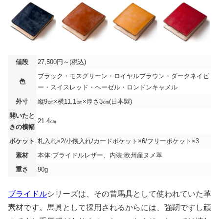
値段
27,500円～(税込)
ブラック・モスグリーン・ロイヤルブラウン・ダークネイビ
色
ー・スイスレッド・ヘーゼル・ロンドンキャメル
外寸
縦9㎝×横11.1㎝×厚さ3㎝(日本製)
開いたと
21.4㎝
きの横幅
ポケット
札入れ×2/小銭入れ/カードポケット×6/フリーポケット×3
素材
本体:ブライドルレザー、内装:欧州産ヌメ革
重さ
90g
ブライドル
シリーズは、その昔馬具として使われていた革
素材です。馬具として採用されるからには、強靭ですし頑