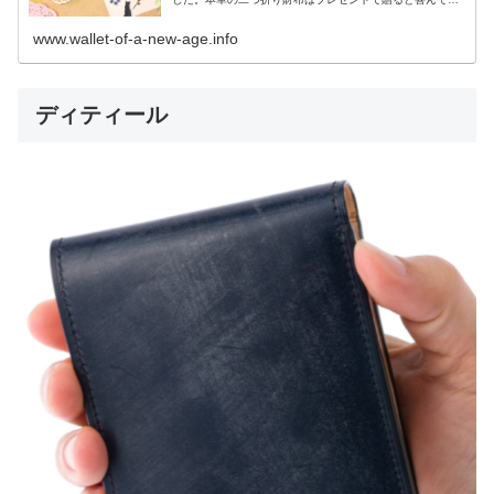
えること間違いありません。20代の男性は流行りのデザイ
ンが好きですし、クオリティの高いアイテムが喜ばれま
www.wallet-of-a-new-age.info
す。
ディティール