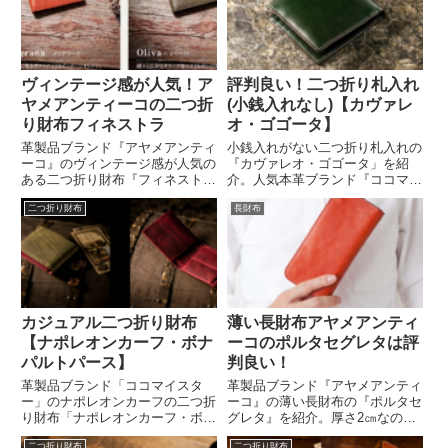
ヴィンテージ感が人気！ア
評判良い！二つ折り札入れ
ヤメアンティーコの二つ折
(小銭入れなし)【カヴァレ
り財布フィネストラ
オ・ゴゴータ】
革製品ブランド『アヤメアンティ
小銭入れがない二つ折り札入れの
ーコ』のヴィンテージ感が人気の
『カヴァレオ・ゴゴータ」を紹
ある二つ折り財布『フィネスト
介。人気本革ブランド『ココマイ
ラ』を紹介。イタリアのトスカー
スター』の二つ折り札入れです。
二つ折り財布
長財布
ナ地方でタンニン100％で鞣され
お札も沢山入るし、カードポケッ
たバケッタレザーにウォッシュ加
トも10個あるのでカード類も沢
工を施した希少価値のあるレザー
山入ります。薄くて持ち運びも便
使い製造されています。ベーシッ
利なカヴァレオ・ゴゴータを紹介
クタイプで使いやすさも人気で
します。
す。
カジュアル二つ折り財布
薄い長財布アヤメアンティ
【ナポレオンカーフ・ボナ
ーコのポルタセグレタは評
パルトパース】
判良い！
革製品ブランド「ココマイスタ
革製品ブランド『アヤメアンティ
ー」のナポレオンカーフの二つ折
ーコ』の薄い長財布の『ポルタセ
り財布「ナポレオンカーフ・ボナ
グレタ』を紹介。厚さ2㎝なので
パルトパース」を紹介。オイルド
パンツのバックポケットにもジャ
二つ折り財布
二つ折り財布