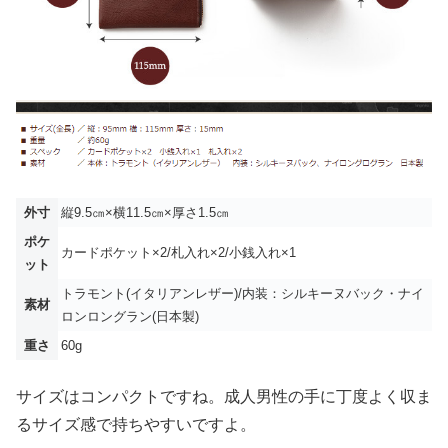
外寸
縦9.5㎝×横11.5㎝×厚さ1.5㎝
ポケ
カードポケット×2/札入れ×2/小銭入れ×1
ット
トラモント(イタリアンレザー)/内装：シルキーヌバック・ナイ
素材
ロンロングラン(日本製)
重さ
60g
サイズはコンパクトですね。成人男性の手に丁度よく収ま
るサイズ感で持ちやすいですよ。