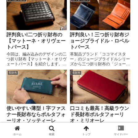
ヌバックレザーを使った二つ折り
ケットの内ポケットにも入れて持
財布は、オリジナリティ溢れる手
ち運べる機能的な長財布です。ア
触りを感じとれますし、エイジン
ヤメアンティーコオリジナルカラ
グも楽しめるカジュアルテイスト
ーも優しいヴィンテージ感を醸し
の二つ折り財布です。
出しているからカップルで色違い
で持つ人もいます。
評判良い!二つ折り財布の
評判良い！三つ折り財布ジ
【マットーネ・オリヴェー
ョージブライドル・ロベル
トパース】
トパース
今回は、編み込みのデザインの二
革製品ブランド「ココマイスタ
つ折り財布【マットーネ・オリヴ
ー」のジョージブライドルシリー
ェートパース】を紹介します。メ
ズから三つ折り財布の「ジョージ
ンズの財布で編み込みのデザイン
ブライドル・ロベルトパース」を
長財布
長財布
は、数が少なく愛用者も少数です
紹介します。コンパクトで持ちや
が、だからこそ他人と差をつけて
すいですし、使いやすいので人気
カッコよく持てる二つ折り財布に
です。2番目の財布としても使え
なります。欧州の最高級のマット
る三つ折り財布です。
ーネ革皮を使って作られていま
す。
使いやすい薄型ｌ字ファス
口コミも最高！高級ラウン
ナー長財布ならポルタフォ
ド長財布ポルタフォーリ
ーリオ・ソッティーレ
オ・ミリオーレ
革製品ブランド『アヤメアンティ
革製品ブランド『アヤメアンティ
ーコ』の薄型ｌ字ファスナー長財
ーコ』の最上級に位置するラウン
ホーム
検索
トップ
サイドバー
布の『ポルタフォーリオ・ソッテ
ド長財布『ポルタフォーリオ・ミ