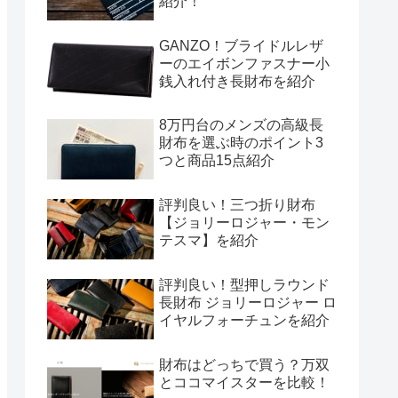
紹介！
GANZO！ブライドルレザ
ーのエイボンファスナー小
銭入れ付き長財布を紹介
8万円台のメンズの高級長
財布を選ぶ時のポイント3
つと商品15点紹介
評判良い！三つ折り財布
【ジョリーロジャー・モン
テスマ】を紹介
評判良い！型押しラウンド
長財布 ジョリーロジャー ロ
イヤルフォーチュンを紹介
財布はどっちで買う？万双
とココマイスターを比較！