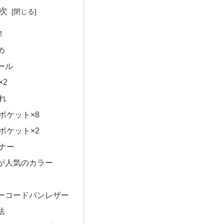
次
！
め
ール
×2
れ
ポケット×8
ポケット×2
ナー
が人気のカラー
ーコードバンレザー
法