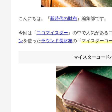
こんにちは。『
新時代の財布
』編集部です。
今回は『
ココマイスター
』の中で人気がある
ン
を使った
ラウンド長財布
の『
マイスターコ
マイスターコード