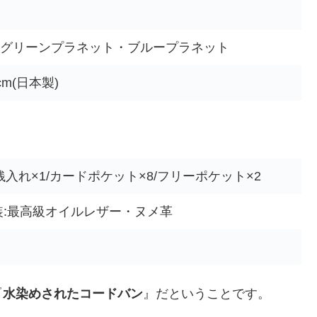
グリーンプラネット・ブループラネット
2cm(日本製)
入れ×1/カードポケット×8/フリーポケット×2
装:最高級オイルレザー・ヌメ革
『
水染めされたコードバン
』だということです。