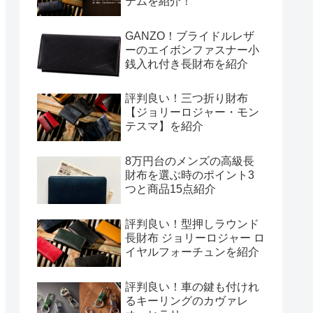
テムを紹介！
GANZO！ブライドルレザ
ーのエイボンファスナー小
銭入れ付き長財布を紹介
評判良い！三つ折り財布
【ジョリーロジャー・モン
テスマ】を紹介
8万円台のメンズの高級長
財布を選ぶ時のポイント3
つと商品15点紹介
評判良い！型押しラウンド
長財布 ジョリーロジャー ロ
イヤルフォーチュンを紹介
評判良い！車の鍵も付けれ
るキーリングのカヴァレ