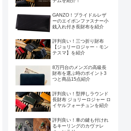
テムを紹介！
GANZO！ブライドルレザ
ーのエイボンファスナー小
銭入れ付き長財布を紹介
評判良い！三つ折り財布
【ジョリーロジャー・モン
テスマ】を紹介
8万円台のメンズの高級長
財布を選ぶ時のポイント3
つと商品15点紹介
評判良い！型押しラウンド
長財布 ジョリーロジャー ロ
イヤルフォーチュンを紹介
評判良い！車の鍵も付けれ
るキーリングのカヴァレ