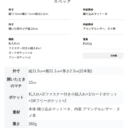
外寸
縦11.5㎝×横21.1㎝×厚さ2.3㎝(日本製)
開いたとき
23㎝
のマチ
札入れ×2/ファスナー付き小銭入れ×1/カードポケット
ポケット
×18/フリーポケット×2
本体:織り込みマットーネ、内装:アマンデルレザー・ヌ
素材
メ革
重さ
282g