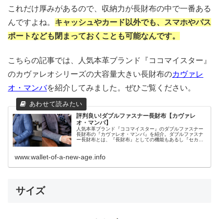
これだけ厚みがあるので、収納力が長財布の中で一番ある
んですよね。
キャッシュやカード以外でも、スマホやパス
ポートなども閉まっておくことも可能なんです。
こちらの記事では、人気本革ブランド『ココマイスター』
のカヴァレオシリーズの大容量大きい長財布の
カヴァレ
オ・マンバ
を紹介してみました。ぜひご覧ください。
評判良い!ダブルファスナー長財布【カヴァレ
オ・マンバ】
人気本革ブランド『ココマイスター』のダブルファスナー
長財布の『カヴァレオ・マンバ』を紹介。ダブルファスナ
ー長財布とは、『長財布』としての機能もあるし『セカン
ドバッグ』としての機能もある長財布のことを言います。
なかなか見かけないデザインが珍しい長財布なので、どん
www.wallet-of-a-new-age.info
なアイテムかご覧下さい。
サイズ