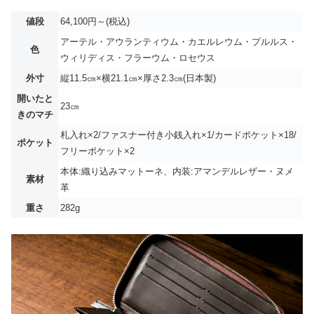
値段
64,100円～(税込)
アーテル・アウランティウム・カエルレウム・プルルス・
色
ウィリディス・フラーウム・ロセウス
外寸
縦11.5㎝×横21.1㎝×厚さ2.3㎝(日本製)
開いたと
23㎝
きのマチ
札入れ×2/ファスナー付き小銭入れ×1/カードポケット×18/
ポケット
フリーポケット×2
本体:織り込みマットーネ、内装:アマンデルレザー・ヌメ
素材
革
重さ
282g