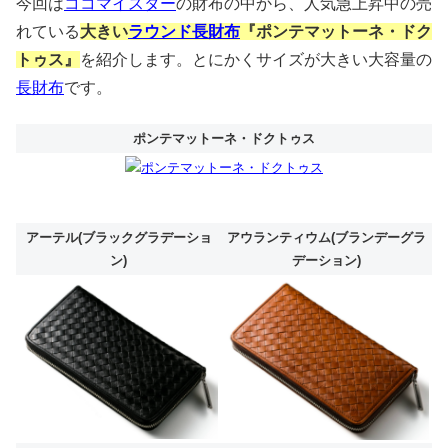
今回は
ココマイスター
の財布の中から、人気急上昇中の売
れている
大きい
ラウンド長財布
『ポンテマットーネ・ドク
トゥス』
を紹介します。とにかくサイズが大きい大容量の
長財布
です。
ポンテマットーネ・ドクトゥス
アーテル(ブラックグラデーショ
アウランティウム(ブランデーグラ
ン)
デーション)