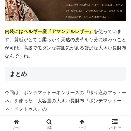
内装にはベルギー産『アマンデルレザー』
を使っていま
す。質感がとても柔らかく天然の皮革を存分に味わうこと
が可能。高級でモダンな雰囲気がある贅沢な大きい長財布
なんですね。
まとめ
今回は、ポンテマットーネシリーズの『織り込みマットー
ネ』を使った、大容量の大きい長財布『ポンテマットー
ネ・ドクトゥス』の
札入れ、小銭入れなどのディティール
ホーム
検索
トップ
サイドバー