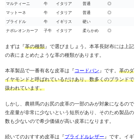
マルティーニ
牛
イタリア
普通
◎
マットーネ
牛
イタリア
普通
◎
ブライドル
牛
イギリス
硬い
〇
ナポレオンカーフ
子牛
イタリア
柔らかめ
◎
まずは『
革の種類
』で選びましょう。本革長財布には上記
の表にまとめたような革の種類があります。
本革製品で一番有名な皮革は『
コードバン
』です。
革のダ
イヤモンドと呼ばれているだけあり、数多くのブランドで
扱われています。
しかし、農耕馬のお尻の皮革の一部のみが対象になるので
生産量が非常に少ないという短所があり、そのため製品の
数も少ないので希少価値が高い皮革になります。
続いてのおすすめ皮革は『
ブライドルレザー
』です。イギ