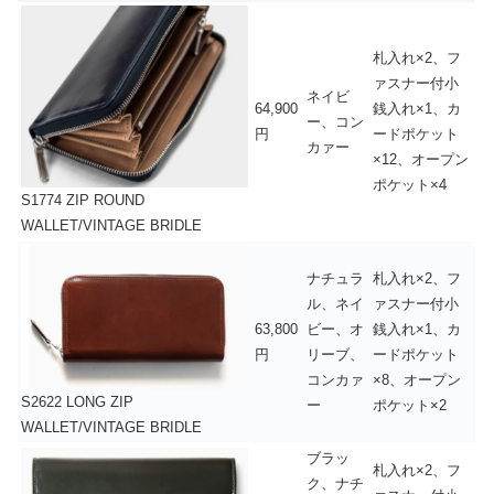
札入れ×2、フ
ァスナー付小
ネイビ
64,900
銭入れ×1、カ
ー、コン
円
ードポケット
カァー
×12、オープン
ポケット×4
S1774 ZIP ROUND
WALLET/VINTAGE BRIDLE
ナチュラ
札入れ×2、フ
ル、ネイ
ァスナー付小
63,800
ビー、オ
銭入れ×1、カ
円
リーブ、
ードポケット
コンカァ
×8、オープン
S2622 LONG ZIP
ー
ポケット×2
WALLET/VINTAGE BRIDLE
ブラッ
札入れ×2、フ
ク、ナチ