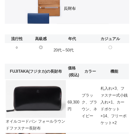
流行性
高級感
年代
カジュアル
○
◎
〇
20代～50代
価格
FUJITAKA(フジタカ)の長財布
カラー
機能
(税込)
札入れ×3、フ
ブラッ
ァスナー式小銭
69,300
ク、ブラ
入れ×1、カー
円
ウン、ネ
ドポケット
イビー
×14、フリーポ
オイルコードバン フォールラウン
ケット×2
ドファスナー長財布