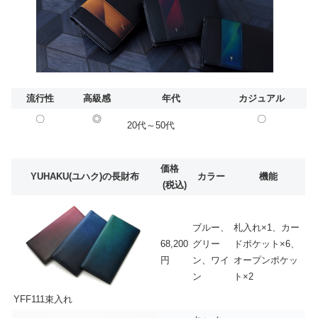
流行性
高級感
年代
カジュアル
〇
◎
〇
20代～50代
価格
YUHAKU(ユハク)の長財布
カラー
機能
(税込)
ブルー、
札入れ×1、カー
68,200
グリー
ドポケット×6、
円
ン、ワイ
オープンポケッ
ン
ト×2
YFF111束入れ