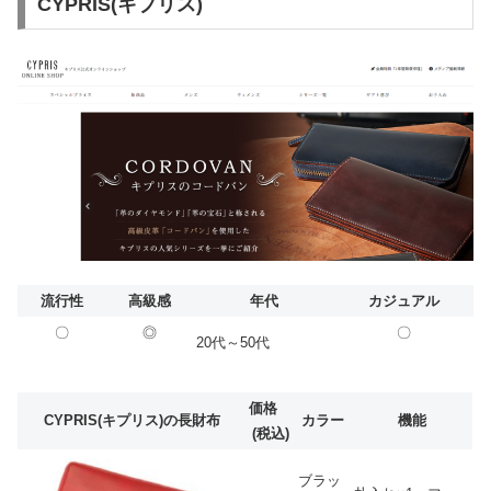
CYPRIS(キプリス)
流行性
高級感
年代
カジュアル
〇
◎
〇
20代～50代
価格
CYPRIS(キプリス)の長財布
カラー
機能
(税込)
ブラッ