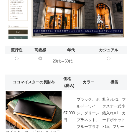
流行性
高級感
年代
カジュアル
〇
◎
〇
20代～50代
価格
ココマイスターの長財布
カラー
機能
(税込)
ブラック、ボ
札入れ×1、フ
ルドーワイ
ァスナー式小
67,000
ン、グリーン
銭入れ×1、カ
円
プラネット、
ードポケット
ブループラネ
×15、フリー