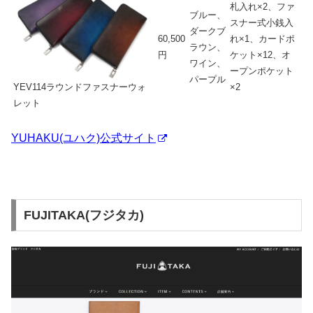
札入れ×2、ファ
ブルー、
スナー式小銭入
ダークブ
60,500
れ×1、カードポ
ラウン、
円
ケット×12、オ
ワイン、
ープンポケット
パープル
YEV114ラウンドファスナーウォ
×2
レット
YUHAKU(ユハク)公式サイト
FUJITAKA(フジタカ)