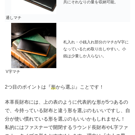
共にそれなりの量を収納可能。
通しマチ
札入れ・小銭入れ部分のマチがV字に
なっているため取り出しやすい。小
銭は少量しか入らない。
V字マチ
2つ目のポイントは『
形
から選ぶ』ことです！
本革長財布には、上の表のように代表的な形が5つあるの
で、今持っている財布と違う形を選ぶのもいいですし、自
分が使い慣れている形を選ぶのもいいかもしれません！
私的にはファスナーで開閉するラウンド長財布やL字ファ