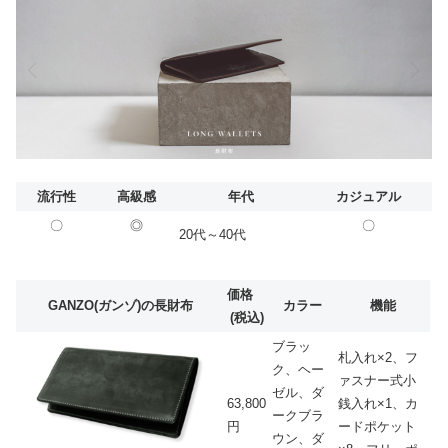
流行性
高級感
年代
カジュアル
〇
◎
〇
20代～40代
価格
GANZO(ガンゾ)の長財布
カラー
機能
(税込)
ブラッ
札入れ×2、フ
ク、ヘー
ァスナー式小
ゼル、ダ
63,800
銭入れ×1、カ
ークブラ
円
ードポケット
ウン、ダ