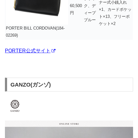
ナー式小銭入れ
60,500
ク、デ
×1、カードポケッ
円
ィープ
ト×13、フリーポ
ブルー
ケット×2
PORTER BILL CORDOVAN(184-
02269)
PORTER公式サイト
GANZO(ガンゾ)