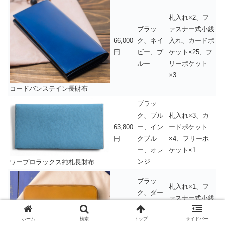
札入れ×2、フ
ブラッ
ァスナー式小銭
66,000
ク、ネイ
入れ、カードポ
円
ビー、ブ
ケット×25、フ
ルー
リーポケット
×3
コードバンステイン長財布
ブラッ
ク、ブル
札入れ×3、カ
63,800
ー、イン
ードポケット
円
クブル
×4、フリーポ
ー、オレ
ケット×1
ンジ
ワープロラックス純札長財布
ブラッ
札入れ×1、フ
ク、ダー
ァスナー式小銭
クブラウ
61,600
入れ×1、カー
ン、ネイ
ホーム
検索
トップ
サイドバー
円
ドポケット