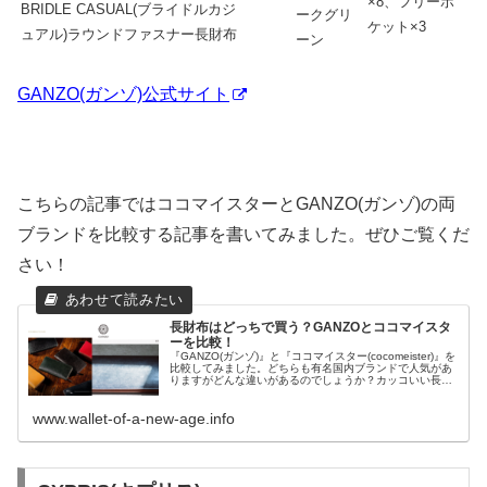
×8、フリーポ
BRIDLE CASUAL(ブライドルカジ
ークグリ
ケット×3
ュアル)ラウンドファスナー長財布
ーン
GANZO(ガンゾ)公式サイト
こちらの記事ではココマイスターとGANZO(ガンゾ)の両
ブランドを比較する記事を書いてみました。ぜひご覧くだ
さい！
長財布はどっちで買う？GANZOとココマイスタ
ーを比較！
『GANZO(ガンゾ)』と『ココマイスター(cocomeister)』を
比較してみました。どちらも有名国内ブランドで人気があ
りますがどんな違いがあるのでしょうか？カッコいい長財
布が買えるのはどちらか？比較してみました。
www.wallet-of-a-new-age.info