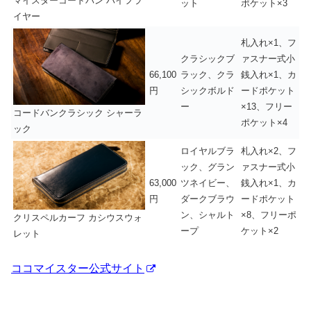
マイスターコードバン ハイフラ
ット
ポケット×3
イヤー
札入れ×1、フ
クラシックブ
ァスナー式小
66,100
ラック、クラ
銭入れ×1、カ
円
シックボルド
ードポケット
ー
×13、フリー
コードバンクラシック シャーラ
ポケット×4
ック
ロイヤルブラ
札入れ×2、フ
ック、グラン
ァスナー式小
63,000
ツネイビー、
銭入れ×1、カ
円
ダークブラウ
ードポケット
ン、シャルト
×8、フリーポ
クリスペルカーフ カシウスウォ
ープ
ケット×2
レット
ココマイスター公式サイト