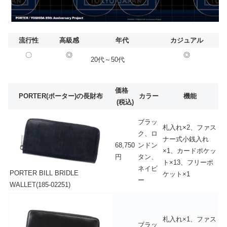
流行性
高級感
年代
カジュアル
〇
◎
◎
20代～50代
価格
PORTER(ポーター)の長財布
カラー
機能
(税込)
ブラッ
札入れ×2、ファス
ク、ロ
ナー式小銭入れ
68,750
ンドン
×1、カードポケッ
円
タン、
ト×13、フリーポ
ネイビ
PORTER BILL BRIDLE
ケット×1
ー
WALLET(185-02251)
札入れ×1、ファス
ブラッ