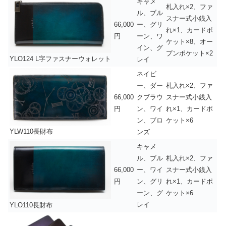
キャメ
札入れ×2、ファ
ル、ブル
スナー式小銭入
66,000
ー、グリ
れ×1、カードポ
円
ーン、ワ
ケット×8、オー
イン、グ
プンポケット×2
YLO124 L字ファスナーウォレット
レイ
ネイビ
ー、ダー
札入れ×2、ファ
66,000
クブラウ
スナー式小銭入
円
ン、ワイ
れ×1、カードポ
ン、ブロ
ケット×6
YLW110長財布
ンズ
キャメ
ル、ブル
札入れ×2、ファ
66,000
ー、ワイ
スナー式小銭入
円
ン、グリ
れ×1、カードポ
ーン、グ
ケット×6
レイ
YLO110長財布