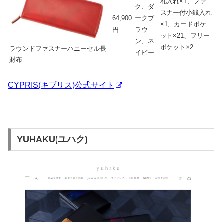
札入れ×1、ファ
ク、ダ
スナー付小銭入れ
64,900
ークブ
×1、カードポケ
円
ラウ
ット×21、フリー
ン、ネ
ポケット×2
ラウンドファスナーハニーセル長
イビー
財布
CYPRIS(キプリス)公式サイト
YUHAKU(ユハク)