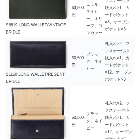
ァスナー付小
ュラル、
63,800
銭入れ×1、カ
ネイビ
円
ードポケット
ー、オリ
×8、オープン
S8819 LONG WALLET/VINTAGE
ーブ、コ
ポケット×3
BRIDLE
ンカァー
札入れ×2、フ
ァスナー付小
ブラッ
60,500
銭入れ×1、カ
ク、ネイ
円
ードポケット
ビー
×12、オープン
S1160 LONG WALLET/REGENT
ポケット×3
BRIDLE
札入れ×2、フ
ァスナー付小
ブラッ
60,500
銭入れ×1、カ
ク、ネイ
円
ードポケット
ビー
×12、オープン
ポケット×2