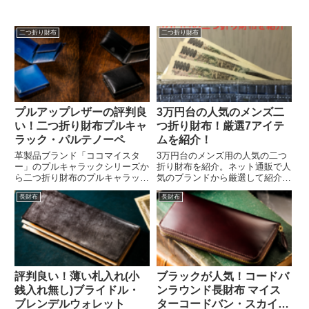
二つ折り財布
二つ折り財布
プルアップレザーの評判良
3万円台の人気のメンズ二
い！二つ折り財布プルキャ
つ折り財布！厳選7アイテ
ラック・パルテノーペ
ムを紹介！
革製品ブランド「ココマイスタ
3万円台のメンズ用の人気の二つ
ー」のプルキャラックシリーズか
折り財布を紹介。ネット通販で人
ら二つ折り財布のプルキャラッ
気のブランドから厳選して紹介し
ク・パルテノーペを紹介。ベーシ
てみました。3万円台になるとク
長財布
長財布
ックデザインの二つ折り財布は持
オリティも一つ上のレベルにな
ちやすく使いやすいです。イタリ
り、ハイクラスのアイテムが揃っ
ア産プルアップレザーNEVADA
ています。至高のアイテムが似合
はアンティーク調でハイクオリテ
う男性におすすめです。
ィ！紳士の為の二つ折り財布にな
ります。
評判良い！薄い札入れ(小
ブラックが人気！コードバ
銭入れ無し)ブライドル・
ンラウンド長財布 マイス
ブレンデルウォレット
ターコードバン・スカイス