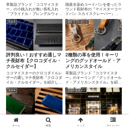
クレーパー
革製品ブランド「ココマイスタ
国産水染めコードバンを使ったラ
ー」の小銭入れが無い長札入れ
ウンド長財布の『マイスターコー
「ブライドル・ブレンデルウォレ
ドバン スカイスクレーパー』を
ット」を紹介。薄さに拘った作り
紹介。革製品ブランド『ココマイ
長財布
誕生日プレゼント
は余分な部分がなく、シャープな
スター(cocomeister)』の長財布
カッコよさを演出できます。ジャ
で国産最高級のコードバンは完成
ケットの内ポケットにも、パンツ
度が高く手触りも格別です。最高
のバックポケットにも入れられる
級が似合う大人の男性におすすめ
から、使いやすい札入れになりま
です。
す。。
評判良い！おすすめ通しマ
2種類の革を使用！キーリ
チ長財布【クロコダイル・
ングのグッドオールド・ア
クルセイダー】
メリカンスタイル
ココマイスターのクロコダイルレ
革製品ブランド『ココマイスタ
ザーの通しマチ長財布『クロコダ
ー』のキーリング『グッドオール
イル・クルセイダー』を紹介しま
ド・アメリカンスタイル』を紹
す。カードポケットが15個付い
介。ヌバックレザーとオークバー
長財布
ココマイスター
ていますし、小銭入れもある万能
クレザーと2種類のレザーを使っ
通しマチ長財布は、スマートなカ
た異色のキーリングはカジュアル
ッコよさでハイクラスが似合う男
テイスト好きのメンズに人気で
性におすすめの長財布。男の格式
す。車のスマートキーも取り付け
を上げましょう。
られるお洒落なキーリングを使い
こなしましょう。
評判良い！L字型ラウンド
ココマイスター
ホーム
検索
トップ
サイドバー