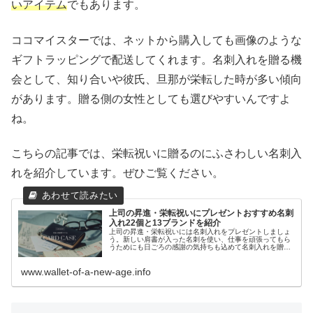
いアイテム
でもあります。
ココマイスターでは、ネットから購入しても画像のような
ギフトラッピングで配送してくれます。名刺入れを贈る機
会として、知り合いや彼氏、旦那が栄転した時が多い傾向
があります。贈る側の女性としても選びやすいんですよ
ね。
こちらの記事では、栄転祝いに贈るのにふさわしい名刺入
れを紹介しています。ぜひご覧ください。
上司の昇進・栄転祝いにプレゼントおすすめ名刺
入れ22個と13ブランドを紹介
上司の昇進・栄転祝いには名刺入れをプレゼントしましょ
う。新しい肩書が入った名刺を使い、仕事を頑張ってもら
うためにも日ごろの感謝の気持ちも込めて名刺入れを贈る
と喜ばれますよ。おすすめの名刺入れを22個、おすすめの
13ブランドを紹介します。
www.wallet-of-a-new-age.info