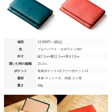
値段
13,000円～(税込)
色
ブルーハワイ・ロゼワイン/td>
外寸
縦7.2㎝×横11.1㎝×厚さ1.5㎝
開いた時の縦幅
15.2㎝
ポケット
名刺ポケット×1/フリーポケット×2
素材
本体:マットーネ、内装:ヌメ革
重さ
44g