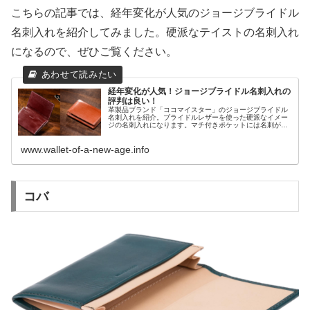
こちらの記事では、経年変化が人気のジョージブライドル
名刺入れを紹介してみました。硬派なテイストの名刺入れ
になるので、ぜひご覧ください。
経年変化が人気！ジョージブライドル名刺入れの
評判は良い！
革製品ブランド「ココマイスター」のジョージブライドル
名刺入れを紹介。ブライドルレザーを使った硬派なイメー
ジの名刺入れになります。マチ付きポケットには名刺が約
30枚入りますし、長く使うと持ち主オリジナルの経年変化
(エイジング)も楽しめる名刺入れです。仕事を頑張る男性
www.wallet-of-a-new-age.info
におすすめです。
コバ