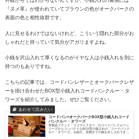
外観からではわからないんですが、小銭入れの裏側には
『ヌメ革』が使われていてブラウンの色がオークバークの
表面の色と相性抜群です。
人に見せるわけではないけれど、こういう隠れた部分がお
しゃれだと持っていて気分がアガリますよね。
小銭を沢山入れて厚くなるのがイヤな人は小銭入れを別に
持つのもありですね。
こちらの記事では、コードバンレザーとオークバークレザ
ーを掛け合わせたBOX型小銭入れコードバンクルー・タ
ワーズを紹介してみました。ぜひご覧ください。
コードバン×オークバークBOX型小銭入れコード
バンクルー・タワーズ
革製品ブランド「ココマイスター」のコードバンクルーシ
リーズからコンパクトなBOX型小銭入れの「コードバンク
ルー・タワーズ」を紹介。見開きで小銭を出し入れできる
ので取り出しやすいですし、財布をスッキリさせるために
小銭を持ちましょう。