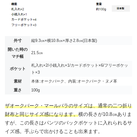
外寸
縦9.3㎝×横10.8㎝×厚さ2.8㎝(日本製)
開いた時の
21.5㎝
マチ幅
札入れ×2/小銭入れ×1/カードポケット×6/フリーポケッ
ポケット
ト×3
素材
本体:オークバーク、内装:オークバーク・ヌメ革
重さ
100g
ザオークバーク・マールバラのサイズは、通常の二つ折り
財布と同じサイズ感になります。
横の長さが10.8㎝ありま
すが、この長さはパンツのバックポケットに入れられるサ
イズ感。手ぶらで出かけることも出来ます。