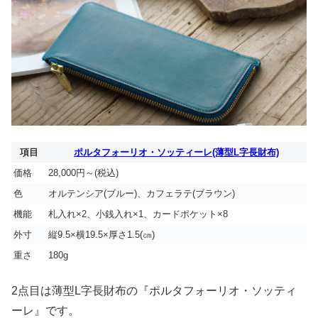
項目
ポルタフォーリオ・ソッティーレ(薄型L字長財布)
価格
28,000円～(税込)
色
オルテンシア(ブルー)、カフェラテ(ブラウン)
機能
札入れ×2、小銭入れ×1、カードポケット×8
外寸
縦9.5×横19.5×厚さ1.5(㎝)
重さ
180g
2点目は薄型L字長財布の『ポルタフォーリオ・ソッティ
ーレ』です。