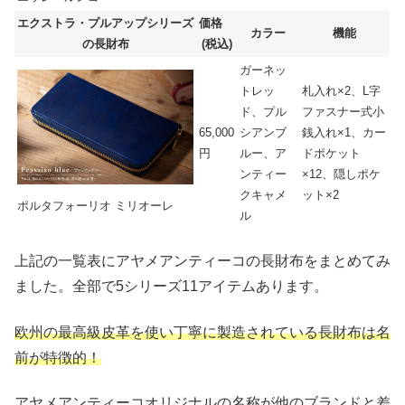
エクストラ・プルアップシリーズ
価格
カラー
機能
の長財布
(税込)
ガーネッ
トレッ
札入れ×2、L字
ド、プル
ファスナー式小
65,000
シアンブ
銭入れ×1、カー
円
ルー、ア
ドポケット
ンティー
×12、隠しポケ
クキャメ
ット×2
ポルタフォーリオ ミリオーレ
ル
上記の一覧表にアヤメアンティーコの長財布をまとめてみ
ました。全部で5シリーズ11アイテムあります。
欧州の最高級皮革を使い丁寧に製造されている長財布は名
前が特徴的！
アヤメアンティーコオリジナルの名称が他のブランドと差