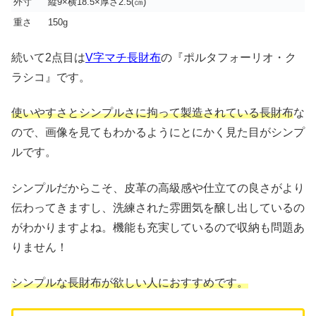
外寸
縦9×横18.5×厚さ2.5(㎝)
重さ
150g
続いて2点目は
V字マチ長財布
の『ポルタフォーリオ・ク
ラシコ』です。
使いやすさとシンプルさに拘って製造されている長財布
な
ので、画像を見てもわかるようにとにかく見た目がシンプ
ルです。
シンプルだからこそ、皮革の高級感や仕立ての良さがより
伝わってきますし、洗練された雰囲気を醸し出しているの
がわかりますよね。機能も充実しているので収納も問題あ
りません！
シンプルな長財布が欲しい人におすすめです。