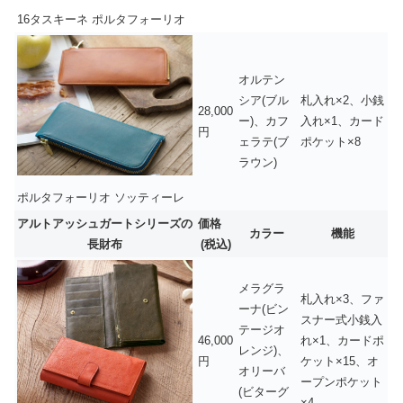
16タスキーネ ポルタフォーリオ
オルテン
シア(ブル
札入れ×2、小銭
28,000
ー)、カフ
入れ×1、カード
円
ェラテ(ブ
ポケット×8
ラウン)
ポルタフォーリオ ソッティーレ
アルトアッシュガートシリーズの
価格
カラー
機能
長財布
(税込)
メラグラ
札入れ×3、ファ
ーナ(ビン
スナー式小銭入
テージオ
46,000
れ×1、カードポ
レンジ)、
円
ケット×15、オ
オリーバ
ープンポケット
(ビターグ
×4