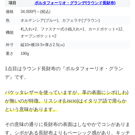
項目
ポルタフォーリオ・グランデ(ラウンド長財布)
価格
34,000円～(税込)
色
オルテンシア(ブルー)、カフェラテ(ブラウン)
札入れ×2、ファスナー式小銭入れ×1、カードポケット×12、
機能
オープンポケット×2
外寸
縦10×横19.5×厚さ2.5(㎝)
重さ
190g
1点目はラウンド長財布の『ポルタフォーリオ・グラン
デ』です。
バケッタレザーを使っていますが、革の表面にシボ(しわ)
が無いのが特徴。リスシオ(Liscio)はイタリア語で滑らか
という意味があります。
その意味の通りに長財布の表面はしなやかでコシがありま
す。シボがある長財布よりもベーシック感があり、キッチ