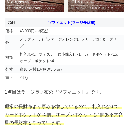
項目
ソフィエット(ラージ長財布)
価格
46,000円～(税込)
メラグラーナ(ビンテージオレンジ)、オリーバ(ビターグリー
色
ン)
札入れ×3、ファスナー式小銭入れ×1、カードポケット×15、
機能
オープンポケット×4
外寸
縦10.5×横18×厚さ3.5(㎝)
重さ
230g
1点目はラージ長財布の『ソフィエット』です。
通常の長財布より厚みを増しているので、札入れが3つ、
カードポケットが15個、オープンポケットも4個ある大容
量の長財布となっています。