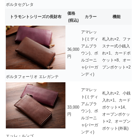
ポルタセグレタ
価格
トラモントシリーズの長財布
カラー
機能
(税込)
アマレッ
ト(ミディ
札入れ×2、ファ
アムブラ
スナー式小銭入
36,000
ウン)、ボ
れ×1、カードポ
円
ルゴーニ
ケット×8、オー
ャ(バーガ
プンポケット×2
ンディ)
ポルタフォーリオ エレガンテ
アマレッ
札入れ×2、小銭
ト(ミディ
入れ×1、カード
アムブラ
33,000
ポケット×14、
ウン)、ボ
円
オープンポケッ
ルゴーニ
ト×2、オープン
ャ(バーガ
ポケット(外装)
ンディ)
エッレ・ルンゴ