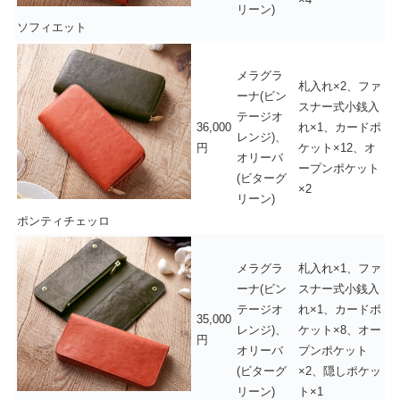
リーン)
ソフィエット
メラグラ
札入れ×2、ファ
ーナ(ビン
スナー式小銭入
テージオ
36,000
れ×1、カードポ
レンジ)、
円
ケット×12、オ
オリーバ
ープンポケット
(ビターグ
×2
リーン)
ポンティチェッロ
メラグラ
札入れ×1、ファ
ーナ(ビン
スナー式小銭入
テージオ
れ×1、カードポ
35,000
レンジ)、
ケット×8、オー
円
オリーバ
プンポケット
(ビターグ
×2、隠しポケッ
リーン)
ト×1