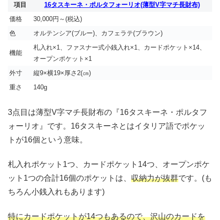
項目
16タスキーネ・ポルタフォーリオ(薄型V字マチ長財布)
価格
30,000円～(税込)
色
オルテンシア(ブルー)、カフェラテ(ブラウン)
札入れ×1、ファスナー式小銭入れ×1、カードポケット×14、
機能
オープンポケット×1
外寸
縦9×横19×厚さ2(㎝)
重さ
140g
3点目は薄型V字マチ長財布の『16タスキーネ・ポルタフ
ォーリオ』です。16タスキーネとはイタリア語でポケッ
トが16個という意味。
札入れポケット1つ、カードポケット14つ、オープンポケ
ット1つの合計16個のポケットは、
収納力が抜群
です。(も
ちろん小銭入れもあります)
特にカードポケットが14つもあるので、沢山のカードを