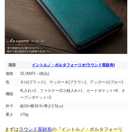
項目
イントルノ・ポルタフォーリオ(ラウンド長財布)
価格
32,000円～(税込)
色
ネロ(ブラック)、マッローネ(ブラウン)、アッズーロ(ブルー)
札入れ×2、ファスナー式小銭入れ×1、カードポケット×8、オ
機能
ープンポケット×2
外寸
縦10×横19.5×厚さ2.5(㎝)
重さ
170g
まずは
ラウンド長財布
の『イントルノ・ポルタフォーリ