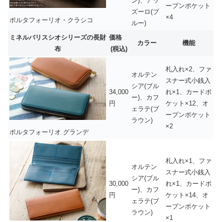
ン)、アッ
ープンポケット
ズーロ(ブ
×4
ポルタフォーリオ・クラシコ
ルー)
ミネルバリスシオシリーズの長財
価格
カラー
機能
布
(税込)
札入れ×2、ファ
オルテン
スナー式小銭入
シア(ブル
34,000
れ×1、カードポ
ー)、カフ
円
ケット×12、オ
ェラテ(ブ
ープンポケット
ラウン)
×2
ポルタフォーリオ グランデ
札入れ×1、ファ
オルテン
スナー式小銭入
シア(ブル
30,000
れ×1、カードポ
ー)、カフ
円
ケット×14、オ
ェラテ(ブ
ープンポケット
ラウン)
×1