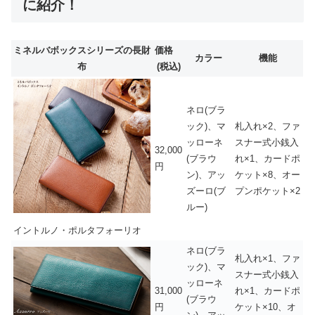
に紹介！
ミネルバボックスシリーズの長財
価格
カラー
機能
布
(税込)
ネロ(ブラ
ック)、マ
札入れ×2、ファ
ッローネ
スナー式小銭入
32,000
(ブラウ
れ×1、カードポ
円
ン)、アッ
ケット×8、オー
ズーロ(ブ
プンポケット×2
ルー)
イントルノ・ポルタフォーリオ
ネロ(ブラ
札入れ×1、ファ
ック)、マ
スナー式小銭入
ッローネ
31,000
れ×1、カードポ
(ブラウ
円
ケット×10、オ