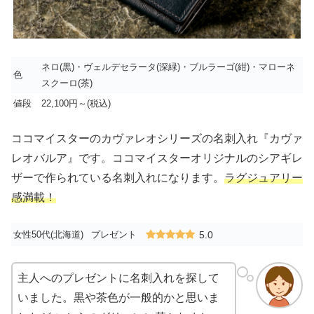
ネロ(黒)・ヴェルデセラータ(深緑)・ブルラーゴ(紺)・マローネ
色
スクーロ(茶)
値段
22,100円～(税込)
ココマイスターのカヴァレオシリーズの名刺入れ『カヴァ
レオバルア』です。ココマイスターオリジナルのシアギレ
ザーで作られている名刺入れになります。
ラグジュアリー
感満載！
女性50代(北海道)
プレゼント
5.0
主人へのプレゼントに名刺入れを探して
いました。黒や茶色が一般的かと思いま