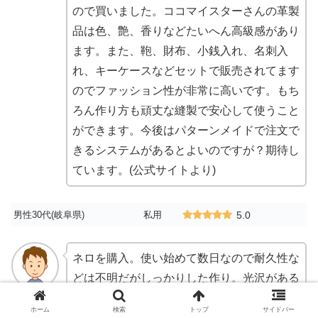
ので買いました。ココマイスターさんの革製
品は色、艶、香りなどたいへん高級感があり
ます。また、鞄、財布、小銭入れ、名刺入
れ、キーケースなどセットで販売されてます
のでファッション性が非常に高いです。もち
ろん作り方も頑丈な縫製で安心して使うこと
ができます。今後はパターンメイドで注文で
きるシステムがあるとよいのですが？期待し
ています。(公式サイトより)
男性30代(岐阜県)
私用
5.0
ネロを購入。使い始めて数日なので耐久性な
どは不明だがしっかりした作り。光沢がある
が落ち着いた印象でビジネスシーンに合う。
ホーム
検索
トップ
サイドバー
収納スペースはシンプルで使いやすい。名刺